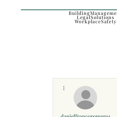
BuildingManageme
LegalSolutions
WorkplaceSafety
Altre azioni
danielfrancoromero15