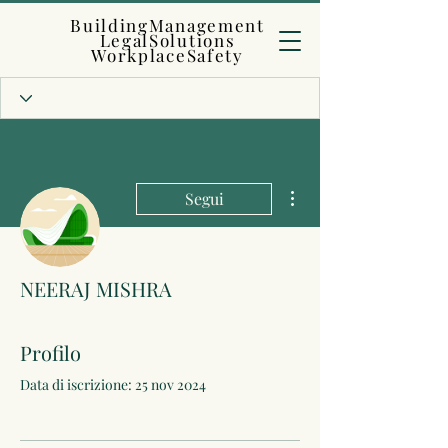
BuildingManagement
LegalSolutions
WorkplaceSafety
Altre azioni
Segui
NEERAJ MISHRA
Profilo
Data di iscrizione: 25 nov 2024