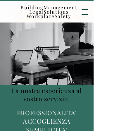
BuildingManagement
LegalSolutions
WorkplaceSafety
La nostra esperienza al
vostro servizio!
PROFESSIONALITA'
ACCOGLIENZA
SEMPLICITA'